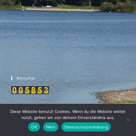
Besucher
Diese Website benutzt Cookies. Wenn du die Website weiter
nutzt, gehen wir von deinem Einverständnis aus.
Kontakt
Impressum
Datenschutzerklärung
Satzung:
OK
Nein
Datenschutzerklärung
Copyright [oceanwp_date] - leben in einfeld