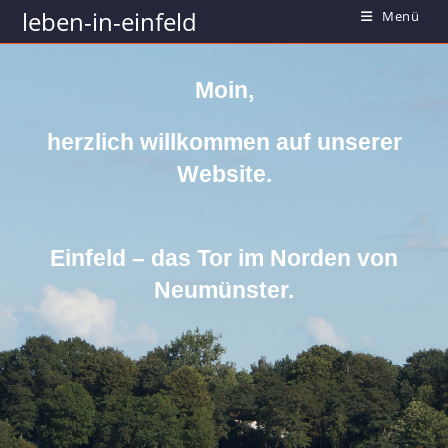
leben-in-einfeld
Menü
Moin,
herzlich willkommen auf unserer
Website.
Einfeld – das Tor im Norden von
Neumünster.